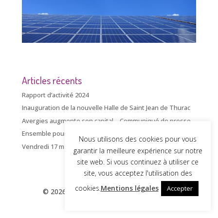
Articles récents
Rapport d’activité 2024
Inauguration de la nouvelle Halle de Saint Jean de Thurac
Avergies augmente son capital – Communiqué de presse
Ensemble pour le photovoltaïque
Nous utilisons des cookies pour vous
Vendredi 17 mai – inauguration SMICTOM VIANNE
garantir la meilleure expérience sur notre
site web. Si vous continuez à utiliser ce
site, vous acceptez l'utilisation des
cookies.
Mentions légales
Accepter
© 2026 - AVERGIES |
Mentions Légales